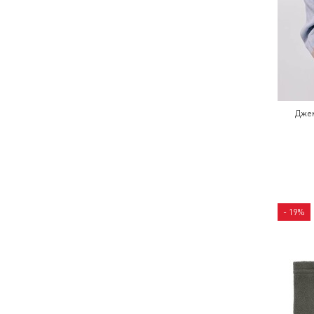
Дже
- 19%