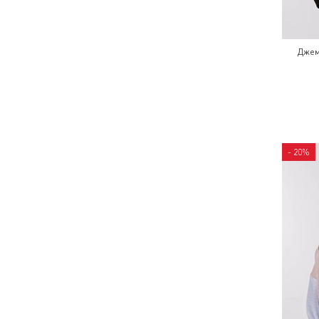
Джем
- 20%