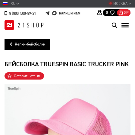
RU
МОСКВА
0
Р
0
напиши нам
8 (800) 500-89-21
Кепки-бейсболки
БЕЙСБОЛКА TRUESPIN BASIC TRUCKER PINK
Оставить отзыв