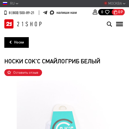
RU
МОСКВА
0
Р
0
напиши нам
8 (800) 500-89-21
Носки
НОСКИ СОК'С СМАЙЛОГРИБ БЕЛЫЙ
Оставить отзыв