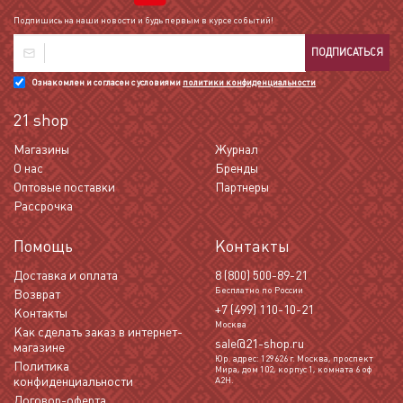
Подпишись на наши новости и будь первым в курсе событий!
ПОДПИСАТЬСЯ
Ознакомлен и согласен с условиями
политики конфиденциальности
21 shop
Магазины
Журнал
О нас
Бренды
Оптовые поставки
Партнеры
Рассрочка
Помощь
Контакты
Доставка и оплата
8 (800) 500-89-21
Бесплатно по России
Возврат
+7 (499) 110-10-21
Контакты
Москва
Как сделать заказ в интернет-
sale@21-shop.ru
магазине
Юр. адрес: 129626 г. Москва, проспект
Политика
Мира, дом 102, корпус 1, комната 6 оф
конфиденциальности
А2Н.
Договор-оферта