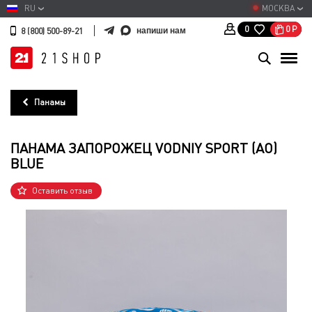
RU
МОСКВА
0
Р
0
напиши нам
8 (800) 500-89-21
Панамы
ПАНАМА ЗАПОРОЖЕЦ VODNIY SPORT (AO)
BLUE
Оставить отзыв