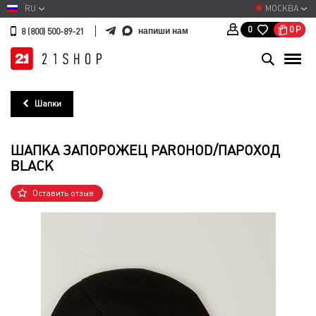
RU
МОСКВА
0
Р
0
напиши нам
8 (800) 500-89-21
Шапки
ШАПКА ЗАПОРОЖЕЦ PAROHOD/ПАРОХОД
BLACK
Оставить отзыв