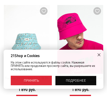
×
21Shop и Cookies
На этом сайте используются файлы cookie. Нажимая
ПРИНЯТЬ или продолжая просмотр сайта, вы разрешаете их
использование.
Панама ЗАПОРОЖЕЦ Ditch 86 Bit
Панама ЗАПОРОЖЕЦ x RDS "Зап
ПОДРОБНЕЕ
ПРИНЯТЬ
Blue
Дрифтит" РДС МАГЕНТА
1 890 руб.
1 890 руб.
КУПИТЬ
КУПИТЬ