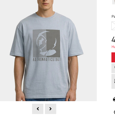
Ра
4
Н