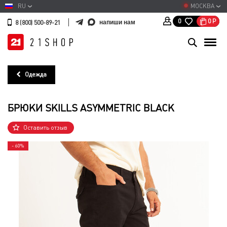
RU
МОСКВА
0
Р
0
напиши нам
8 (800) 500-89-21
Одежда
БРЮКИ SKILLS ASYMMETRIC BLACK
Оставить отзыв
- 60%
- 60%
- 60%
- 60%
- 60%
- 60%
- 60%