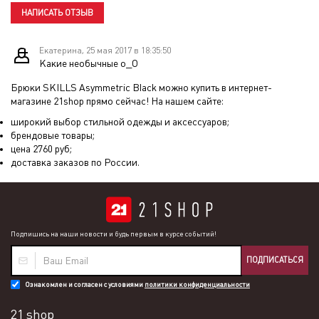
НАПИСАТЬ ОТЗЫВ
Екатерина, 25 мая 2017 в 18:35:50
Какие необычные о_О
Брюки SKILLS Asymmetric Black
можно купить в интернет-
магазине 21shop прямо сейчас! На нашем сайте:
широкий выбор стильной одежды и аксессуаров;
брендовые товары;
цена
2760
руб;
доставка заказов по России.
Подпишись на наши новости и будь первым в курсе событий!
ПОДПИСАТЬСЯ
Ознакомлен и согласен с условиями
политики конфиденциальности
21 shop