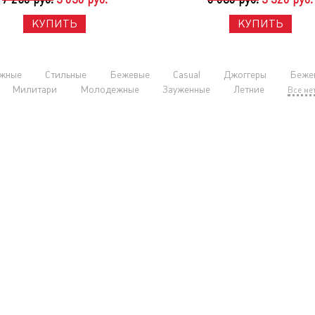
КУПИТЬ
КУПИТЬ
жные
Стильные
Бежевые
Casual
Джоггеры
Беже
Милитари
Молодежные
Зауженные
Летние
Все ме