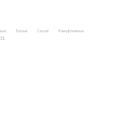
вые
Белые
Casual
Камуфляжные
тки