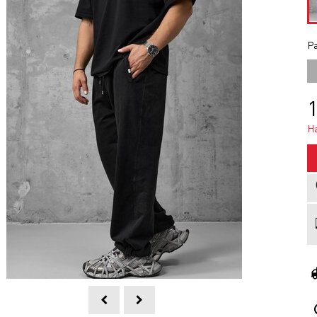
Ра
1
Н