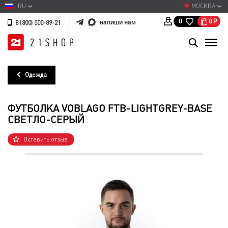
RU
МОСКВА
0
Р
0
напиши нам
8 (800) 500-89-21
Одежда
ФУТБОЛКА VOBLAGO FTB-LIGHTGREY-BASE
СВЕТЛО-СЕРЫЙ
Оставить отзыв