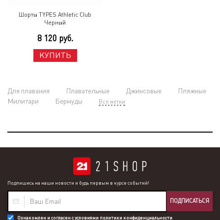
Шорты TYPES Athletic Club
Черный
8 120 руб.
КУПИТЬ
Для плавания
Плавательные
Джинсовые
Пляжные
Милитари
Бермуды
Все метки
Подпишись на наши новости и будь первым в курсе событий!
ПОДПИСАТЬСЯ
Ознакомлен и согласен с условиями
политики конфиденциальности