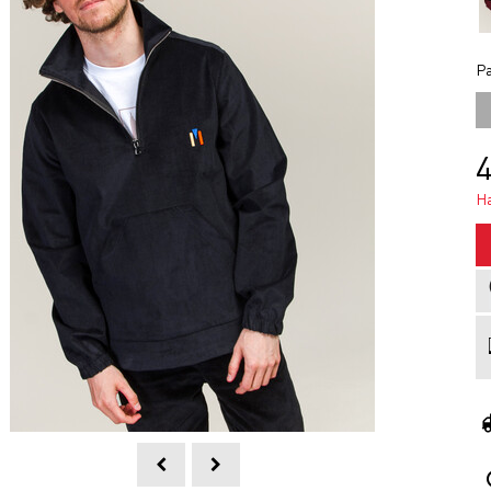
Ра
4
Н