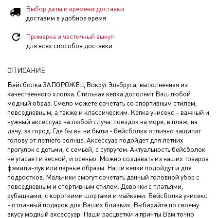
Выбор даты и времени доставки
доставим в удобное время
Примерка и частичный выкуп
для всех способов доставки
ОПИСАНИЕ
Бейсболка ЗАПОРОЖЕЦ Вокруг Эльбруса, выполненная из
качественного хлопка. Стильная кепка дополнит Ваш любой
модный образ. Смело можете сочетать со спортивным стилем,
повседневным, а также и классическим. Кепка унисекс – важный и
нужный аксессуар на любой случа: поездок на море, в пляж, на
дачу, за город. Где бы вы ни были - бейсболка отлично защитит
голову от летнего солнца. Аксессуар подойдет для летних
прогулок с детьми, с семьей, с супругом. Актуальность бейсболок
не угасает и весной, и осенью. Можно создавать из наших товаров
фэмили-лук или парные образы. Наши кепки подойдут и для
подростков. Мальчики смогут сочетать данный головной убор с
повседневным и спортивным стилем. Девочки с платьями,
рубашками, с короткими шортами и майками. Бейсболка унисекс
- отличный подарок для Ваших близких. Выбирайте по своему
вкусу модный аксессуар. Наши расцветки и принты Вам точно