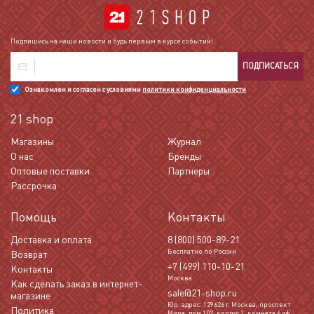
Подпишись на наши новости и будь первым в курсе событий!
ПОДПИСАТЬСЯ
Ознакомлен и согласен с условиями
политики конфиденциальности
21 shop
Магазины
Журнал
О нас
Бренды
Оптовые поставки
Партнеры
Рассрочка
Помощь
Контакты
Доставка и оплата
8 (800) 500-89-21
Бесплатно по России
Возврат
+7 (499) 110-10-21
Контакты
Москва
Как сделать заказ в интернет-
sale@21-shop.ru
магазине
Юр. адрес: 129626 г. Москва, проспект
Политика
Мира, дом 102, корпус 1, комната 6 оф