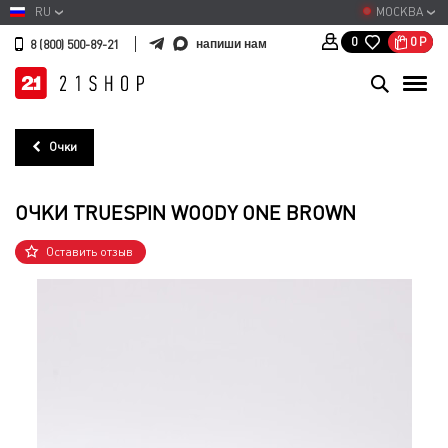
RU
МОСКВА
0
Р
0
напиши нам
8 (800) 500-89-21
Очки
ОЧКИ TRUESPIN WOODY ONE BROWN
Оставить отзыв