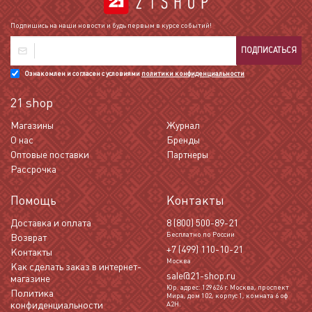
Подпишись на наши новости и будь первым в курсе событий!
ПОДПИСАТЬСЯ
Ознакомлен и согласен с условиями
политики конфиденциальности
21 shop
Магазины
Журнал
О нас
Бренды
Оптовые поставки
Партнеры
Рассрочка
Помощь
Контакты
Доставка и оплата
8 (800) 500-89-21
Бесплатно по России
Возврат
+7 (499) 110-10-21
Контакты
Москва
Как сделать заказ в интернет-
sale@21-shop.ru
магазине
Юр. адрес: 129626 г. Москва, проспект
Политика
Мира, дом 102, корпус 1, комната 6 оф
конфиденциальности
А2Н.