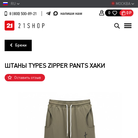
RU
МОСКВА
0
Р
0
напиши нам
8 (800) 500-89-21
Брюки
ШТАНЫ TYPES ZIPPER PANTS ХАКИ
Оставить отзыв