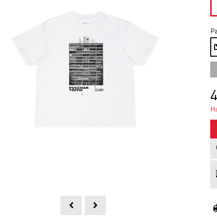
Ра
4
Н