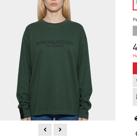
Ра
4
Н