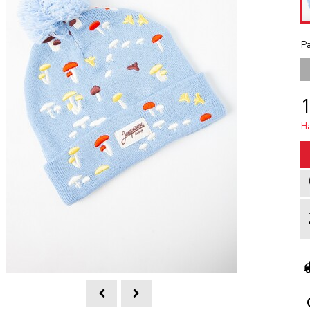
Ра
1
Н