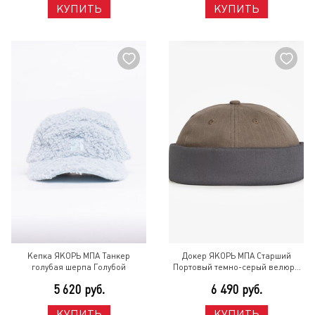
КУПИТЬ
КУПИТЬ
Кепка ЯКОРЬ МПА Танкер
Докер ЯКОРЬ МПА Старший
голубая шерпа Голубой
Портовый темно-серый велюр /
коричневый с пунктиром '26
5 620 руб.
6 490 руб.
Разноцветный
КУПИТЬ
КУПИТЬ