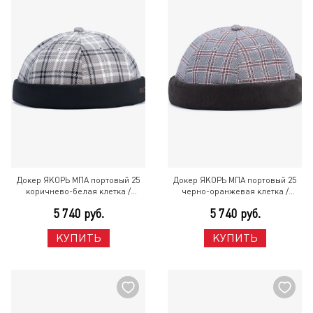
Докер ЯКОРЬ МПА портовый 25
Докер ЯКОРЬ МПА портовый 25
коричнево-белая клетка /
черно-оранжевая клетка /
черный фактурный хлопок
темно-бронзовый хлопок
5 740 руб.
5 740 руб.
Разноцветный
Разноцветный
КУПИТЬ
КУПИТЬ