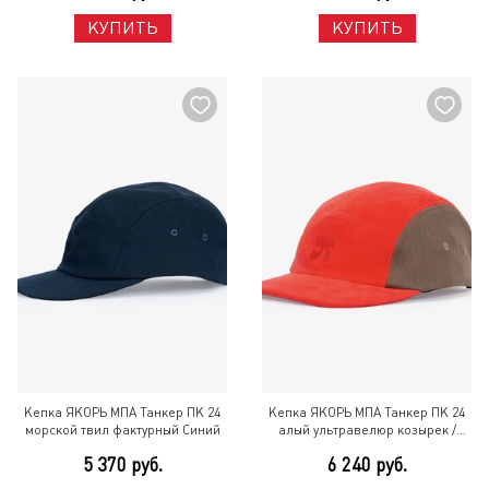
КУПИТЬ
КУПИТЬ
Кепка ЯКОРЬ МПА Танкер ПК 24
Кепка ЯКОРЬ МПА Танкер ПК 24
морской твил фактурный Синий
алый ультравелюр козырек /
светло–коричневый твил
5 370 руб.
6 240 руб.
Разноцветный