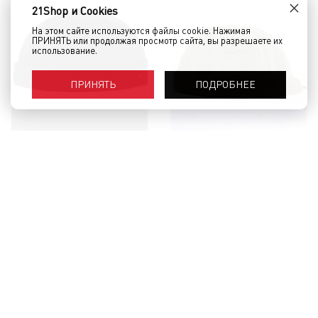
×
21Shop и Cookies
На этом сайте используются файлы cookie. Нажимая
ПРИНЯТЬ или продолжая просмотр сайта, вы разрешаете их
использование.
ПОДРОБНЕЕ
ПРИНЯТЬ
Докер ЯКОРЬ МПА Портовый 25-2
Докер ЯКОРЬ МПА Портовый 24
пальтовый черно-седой Серый
зеленая шерпа / хаки флис
бортик Зеленый
6 870 руб.
4 390 руб.
КУПИТЬ
КУПИТЬ