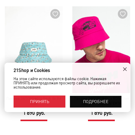
×
21Shop и Cookies
На этом сайте используются файлы cookie. Нажимая
ПРИНЯТЬ или продолжая просмотр сайта, вы разрешаете их
использование.
Панама ЗАПОРОЖЕЦ Ditch 86 Bit
Панама ЗАПОРОЖЕЦ x RDS "Зап
ПОДРОБНЕЕ
ПРИНЯТЬ
Blue
Дрифтит" РДС МАГЕНТА
1 890 руб.
1 890 руб.
КУПИТЬ
КУПИТЬ