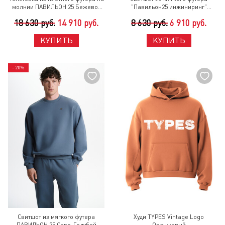
молнии ПАВИЛЬОН 25 Бежево-
"Павильон25 инжиниринг"
Сиреневый
ПАВИЛЬОН 25 Синий Асфальт
18 630 руб.
14 910 руб.
8 630 руб.
6 910 руб.
КУПИТЬ
КУПИТЬ
- 20%
Свитшот из мягкого футера
Худи TYPES Vintage Logo