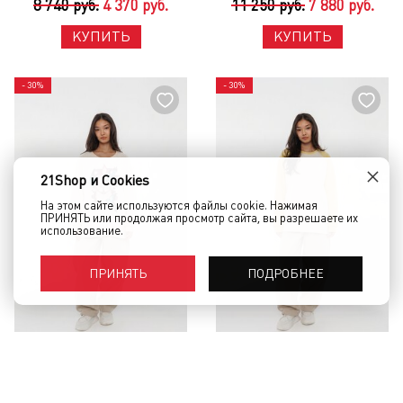
8 740 руб.
4 370 руб.
11 250 руб.
7 880 руб.
КУПИТЬ
КУПИТЬ
- 30%
- 30%
×
21Shop и Cookies
На этом сайте используются файлы cookie. Нажимая
ПРИНЯТЬ или продолжая просмотр сайта, вы разрешаете их
использование.
ПОДРОБНЕЕ
ПРИНЯТЬ
Свитшот BABAKA молочный с
Свитшот BABAKA молочно-
принтом OS Молочный
желтый реглан OS Молочно-
Желтый
12 500 руб.
8 750 руб.
7 500 руб.
5 250 руб.