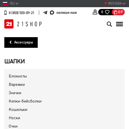
RU
МОСКВА
0
Р
0
напиши нам
8 (800) 500-89-21
Аксессуары
ШАПКИ
Блокноты
Варежки
Значки
Кепки-бейсболки
Кошельки
Носки
Очки