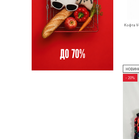
Кофта V
НОВИН
- 20%