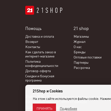
Помощь
21 shop
Доставка и оплата
Магазины
Возврат
Журнал
Контакты
О нас
Как сделать заказ в
Бренды
интернет-магазине
Оптовые поставки
Политика
Партнеры
конфиденциальности
Рассрочка
Договор-оферта
Скидки и бонусная
программа
21Shop и Cookies
21shop 2026 -
Интернет-магазин одежды с доставкой
На этом сайте используются файлы cookie. Нажи
ООО "Кольца Нептуна", ИНН 7716866266
Политика конфиденциальности
Подробнее
ПРИНЯТЬ