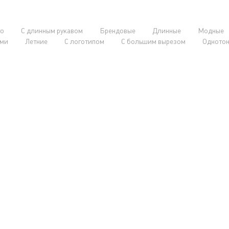
о
С длинным рукавом
Брендовые
Длинные
Модные
ами
Летние
С логотипом
С большим вырезом
Одното