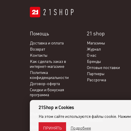
Помощь
21 shop
Доставка и оплата
Магазины
Возврат
Журнал
Контакты
О нас
Как сделать заказ в
Бренды
интернет-магазине
Оптовые поставки
Политика
Партнеры
конфиденциальности
Рассрочка
Договор-оферта
Скидки и бонусная
программа
21Shop и Cookies
21shop 2026 -
Интернет-магазин одежды с доставкой
На этом сайте используются файлы cookie. Нажи
ООО "Кольца Нептуна", ИНН 7716866266
Политика конфиденциальности
Подробнее
ПРИНЯТЬ