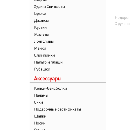
Худи и Свитшоты
Брюки
Недорог
Джинсы
С рукав
Куртки
Жилеты
Лонгсливы
Майки
Олимпийки
Пальто и плащи
Рубашки
Аксессуары
Кепки-бейсболки
Панамы
Очки
Подарочные сертификаты
Шапки
Носки