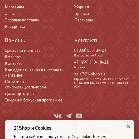
Магазины
Журнал
О нас
Бренды
Оптовые поставки
Партнеры
Рассрочка
Помощь
Контакты
Доставка и оплата
8 (800) 500-89-21
Бесплатно по России
Возврат
+7 (499) 110-10-21
Контакты
Москва
Как сделать заказ в интернет-
sale@21-shop.ru
магазине
Юр. адрес: 129626 г. Москва, проспект
Политика
Мира, дом 102, корпус 1, комната 6 оф
конфиденциальности
А2Н.
Договор-оферта
Скидки и бонусная программа
×
21Shop и Cookies
На этом сайте используются файлы cookie. Нажимая