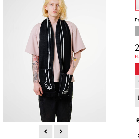
Ра
2
Н