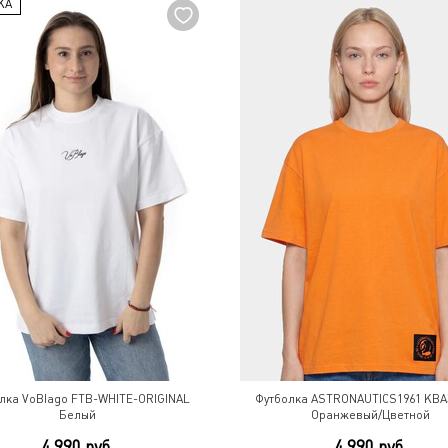
КА
лка VoBlago FTB-WHITE-ORIGINAL
Футболка ASTRONAUTICS1961 КВАЗ
Белый
Оранжевый/Цветной
4 990 руб.
4 990 руб.