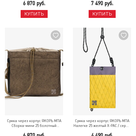
6 870 руб.
7 490 руб.
Разноцветный
КУПИТЬ
КУПИТЬ
Сумка через корпус ЯКОРЬ МПА
Сумка через корпус ЯКОРЬ МПА
Сборка-мини 25 болотный
Налегке 25 желтый X-PAC / серый
меланж мембрана Хаки
500 нейлон Разноцветный
6 870 руб.
4 490 руб.