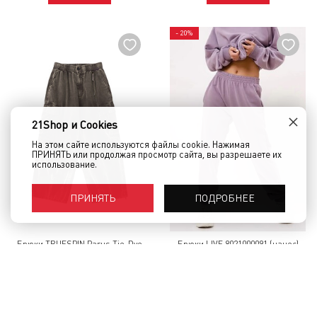
- 20%
×
21Shop и Cookies
На этом сайте используются файлы cookie. Нажимая
ПРИНЯТЬ или продолжая просмотр сайта, вы разрешаете их
использование.
ПОДРОБНЕЕ
ПРИНЯТЬ
Брюки TRUESPIN Parus Tie-Dye
Брюки LIVE 8021000091 (начес)
Коричневый
Серо-Фиолетовый
5 900 руб.
2 620 руб.
2 100 руб.
КУПИТЬ
КУПИТЬ