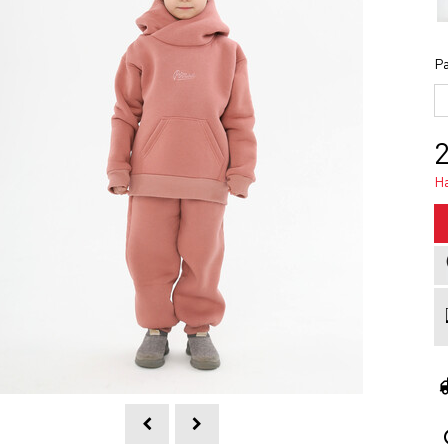
Ра
2
Н