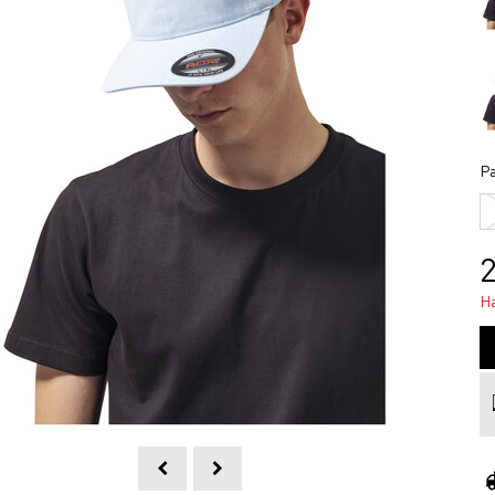
Ра
2
Н