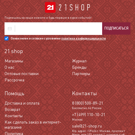
Подпишись на наши новости и будь первым в курсе событий!
ПОДПИСАТЬСЯ
Ознакомлен и согласен с условиями
политики конфиденциальности
21 shop
Магазины
Журнал
О нас
Бренды
Оптовые поставки
Партнеры
Рассрочка
Помощь
Контакты
Доставка и оплата
8 (800) 500-89-21
Бесплатно по России
Возврат
+7 (499) 110-10-21
Контакты
Москва
Как сделать заказ в интернет-
sale@21-shop.ru
магазине
Юр. адрес: 129626 г. Москва, проспект
Политика
Мира, дом 102, корпус 1, комната 6 оф