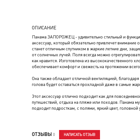
ОПИСАНИЕ
Панама ЗАПОРОЖЕЦ - удивительно стильный и функц
аксессуар, который обязательно привлечет внимание 
станет отличным спутником в жаркие летние дни, защ
от солнечных лучей. Поля всегда можно отрегулировать
как нравится. Изготовлена из высококачественного хл
обеспечивает комфорт и свежесть на протяжении всего
Она также обладает отличной вентиляцией, благодаря
голова будет оставаться прохладной даже в самые жар
Этот аксессуар отлично подходит как для повседневной
путешествий, отдыха на пляже или походов. Панама му
подходит подросткам, с полями, яркий цвет, головной 
ОТЗЫВЫ
НАПИСАТЬ ОТЗЫВ
0