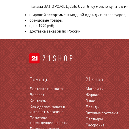
Панама ЗАПОРОЖЕЦ Cats Over Grey
можно купить в ин
широкий ассортимент модной одежды и аксессуаров;
брендовые товары;
цена
1990
руб;
доставка заказов по России.
Помощь
21 shop
Доставка и оплата
Магазины
Возврат
Журнал
Контакты
О нас
Как сделать заказ в
Бренды
интернет-магазине
Оптовые поставки
Политика
Партнеры
конфиденциальности
Рассрочка
Договор-оферта