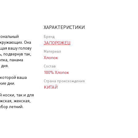
ХАРАКТЕРИСТИКИ
иональный
Бренд
окружающих. Она
ЗАПОРОЖЕЦ
ищая вашу голову
Материал
, подвернув так,
Хлопок
опка, панама
 дня.
Состав
100% Хлопок
 которой ваша
Страна происхождения
кие дни.
КИТАЙ
 носки, так и для
жская, женская,
убор летний.