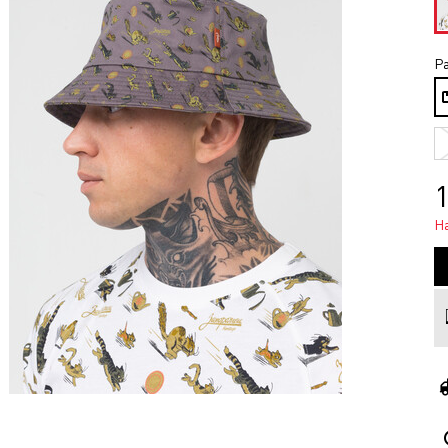
Ра
1
Н