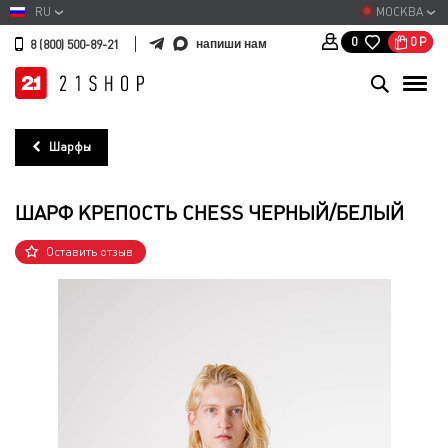
RU
МОСКВА
0
Р
0
напиши нам
8 (800) 500-89-21
Шарфы
ШАРФ КРЕПОСТЬ CHESS ЧЕРНЫЙ/БЕЛЫЙ
Оставить отзыв