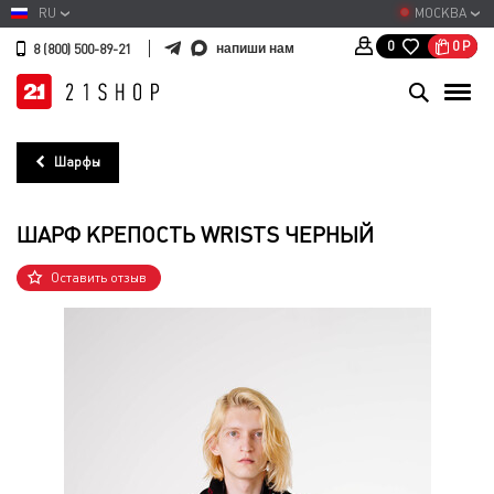
RU
МОСКВА
0
Р
0
напиши нам
8 (800) 500-89-21
Шарфы
ШАРФ КРЕПОСТЬ WRISTS ЧЕРНЫЙ
Оставить отзыв