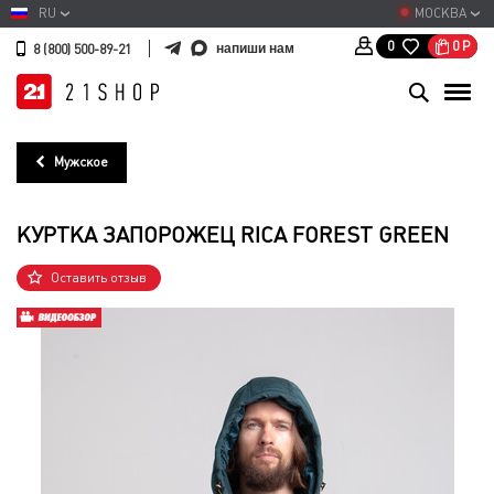
RU
МОСКВА
0
Р
0
напиши нам
8 (800) 500-89-21
Мужское
КУРТКА ЗАПОРОЖЕЦ RICA FOREST GREEN
Оставить отзыв