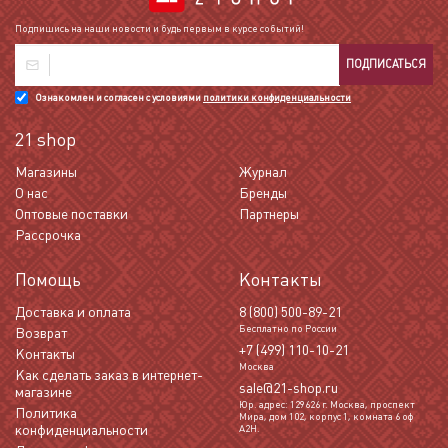
Подпишись на наши новости и будь первым в курсе событий!
ПОДПИСАТЬСЯ
Ознакомлен и согласен с условиями
политики конфиденциальности
21 shop
Магазины
Журнал
О нас
Бренды
Оптовые поставки
Партнеры
Рассрочка
Помощь
Контакты
Доставка и оплата
8 (800) 500-89-21
Бесплатно по России
Возврат
+7 (499) 110-10-21
Контакты
Москва
Как сделать заказ в интернет-
sale@21-shop.ru
магазине
Юр. адрес: 129626 г. Москва, проспект
Политика
Мира, дом 102, корпус 1, комната 6 оф
конфиденциальности
А2Н.