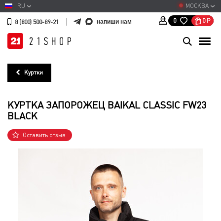
RU
МОСКВА
0
Р
0
напиши нам
8 (800) 500-89-21
Куртки
КУРТКА ЗАПОРОЖЕЦ BAIKAL CLASSIC FW23
BLACK
Оставить отзыв