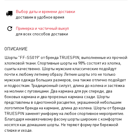
Выбор даты и времени доставки
доставим в удобное время
Примерка и частичный выкуп
для всех способов доставки
ОПИСАНИЕ
Шорты "FF-SS019" от бренда TRUESPIN, выполненные из прочной
хлопковой ткани. Спортивные шорты на 98% состоят из хлопка,
сшиты качественно. Шорты мужские классические подойдут
почти к любому летнему образу. Летние шорты это не только
мужская одежда больших размеров, она также отлично подойдет
и подросткам. Традиционный силуэт, длина до колена и застёжка
на молнии с пуговицами. Два кармана для рук спереди, два
боковых кармана и два прорезных кармана сзади. Шорты
представлены в однотонной расцветке, украшенной небольшим
логотипом бренда на кармане, длина до колена. Шорты от бренда
TRUESPIN заменят униформу на любое спортивное мероприятие.
Благодаря ненавязчивому фасону шорты широкие с комфортом
носятся как домашние шорты. Не теряют форму при бережной
стирке и уходе.