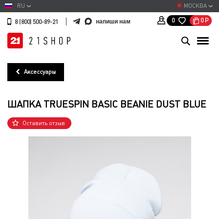
RU
МОСКВА
0
Р
0
напиши нам
8 (800) 500-89-21
Аксессуары
ШАПКА TRUESPIN BASIC BEANIE DUST BLUE
Оставить отзыв