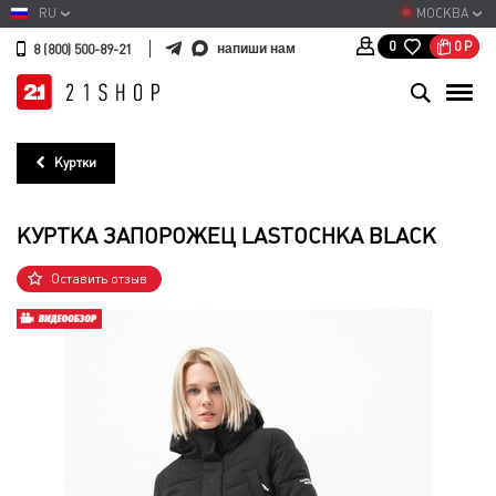
RU
МОСКВА
0
Р
0
напиши нам
8 (800) 500-89-21
Куртки
КУРТКА ЗАПОРОЖЕЦ LASTOCHKA BLACK
Оставить отзыв