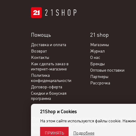
Помощь
21 shop
Доставка и оплата
Магазины
Возврат
Журнал
Контакты
О нас
Как сделать заказ в
Бренды
интернет-магазине
Оптовые поставки
Политика
Партнеры
конфиденциальности
Рассрочка
Договор-оферта
Скидки и бонусная
программа
21Shop и Cookies
21shop 2026 -
Интернет-магазин одежды с доставкой
На этом сайте используются файлы cookie. Нажи
ООО "Кольца Нептуна", ИНН 7716866266
Политика конфиденциальности
Подробнее
ПРИНЯТЬ