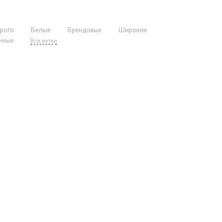
рого
Белые
Брендовые
Широкие
нные
Все метки