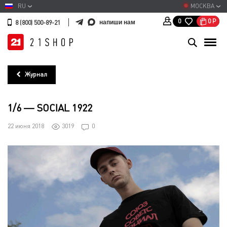
RU
МОСКВА
0
Р
0
напиши нам
8 (800) 500-89-21
Журнал
1/6 — SOCIAL 1922
22 июня 2018
3019
0