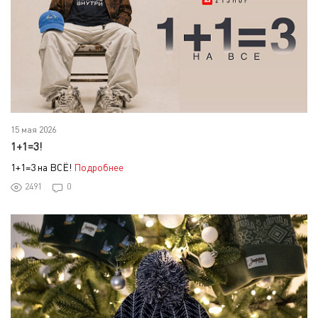
15 мая 2026
1+1=3!
1+1=3 на ВСЁ!
Подробнее
2491
0