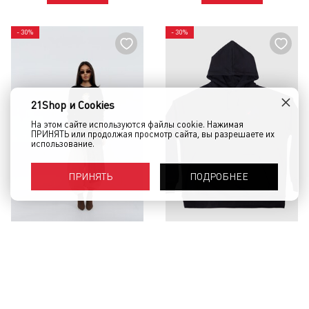
- 30%
- 30%
×
21Shop и Cookies
На этом сайте используются файлы cookie. Нажимая
ПРИНЯТЬ или продолжая просмотр сайта, вы разрешаете их
использование.
ПОДРОБНЕЕ
ПРИНЯТЬ
Свитшот BABAKA черный с
Худи OBANZE WATAGA Shum
принтом монстр OS Черный
Черный
6 250 руб.
4 380 руб.
8 880 руб.
6 220 руб.
КУПИТЬ
КУПИТЬ