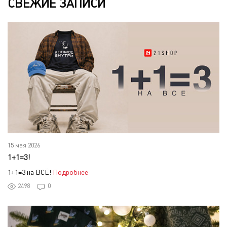
СВЕЖИЕ ЗАПИСИ
15 мая 2026
1+1=3!
1+1=3 на ВСЁ!
Подробнее
2498
0