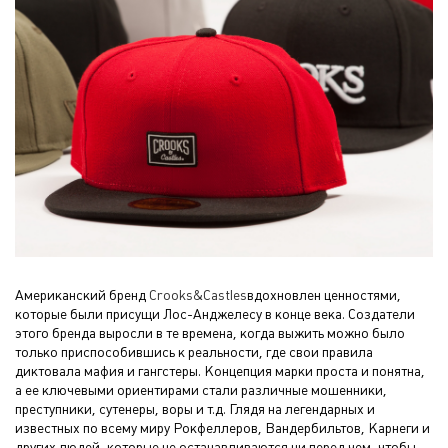
Американский бренд
Crooks&Castles
вдохновлен ценностями,
которые были присущи Лос-Анджелесу в конце века. Создатели
этого бренда выросли в те времена, когда выжить можно было
только приспособившись к реальности, где свои правила
диктовала мафия и гангстеры. Концепция марки проста и понятна,
а ее ключевыми ориентирами стали различные мошенники,
преступники, сутенеры, воры и т.д. Глядя на легендарных и
известных по всему миру Рокфеллеров, Вандербильтов, Карнеги и
других людей, которые не останавливаются ни перед чем, чтобы