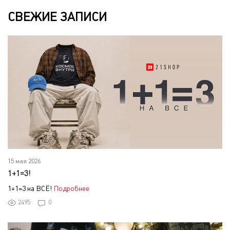
СВЕЖИЕ ЗАПИСИ
15 мая 2026
1+1=3!
1+1=3 на ВСЁ!
Подробнее
2495
0